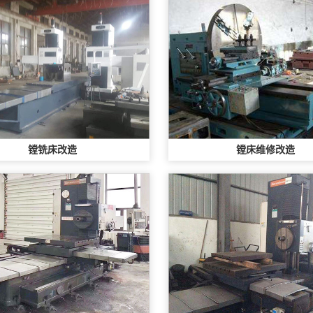
镗铣床改造
镗床维修改造