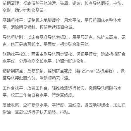
前期清理
：彻底清除导轨油污、铁屑、锈蚀，检查导轨磨损、拉伤、
变形，确定铲刮修复量。
基础粗找平
：调整机床地脚螺栓，用水平仪、平尺粗调床身整体水
平，消除明显倾斜，预留后续精调余量。
导轨粗铲刮
：以床身基准导轨为标准，用平尺研点，先铲去高点、硬
点，修正导轨直线度、平面度，初步贴合副导轨。
联动找平校准
：两条主副导轨同步调校，保证
平行度
；跨放桥板配合
水平仪，分段检测全长水平，边调地脚边修刮。
精铲刮研点
：反复配刮，控制研点密度（每 25mm² 达标点数），保
证导轨接触面均匀，滑动顺畅无卡滞。
工作台找平
：放置工作台，轻推检测运行状态，微调导轨间隙与水
平，校正工作台自身水平、行走直线度。
复检收尾
：全程复测水平、平行度、直线度，紧固地脚螺栓，加注润
滑油，空载试运行确认无偏移、抖动。