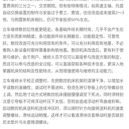
置费用的三分之一，交货期短。但有些特殊情况，如高速主轴、托盘
自动交换装置的制作与安装过于费工、费钱，往往改造成本提高2～3
倍，与购置新机床相比，仍可节省投资50％左右。
立车维修数控后性能更稳定。各基础件经长期时效，几乎不会产生应
力变形而影响精度；各功能部件经长期磨合，功能稳定性、可靠性
好。数控改造可充分利用现有的条件。可以充分利用现有地基，不必
像购入新设备时那样需重新构筑地基。数控机床改造后，更有利于使
用与维护。由于用户、维修人员不仅可以直接参与改造方案的制定，
而且可以参与改造的全过程，可以直接获取各种技术信息，更深入地
掌握机床的结构及性能特点，从而增强使用与维修的主动能力。
立车维修水平校正调整时，先把数控机床机架的清理干净，以增加水
平读数的准确性；调试时不需进料，但须先将引导板上的引导螺丝往
上调，然后用寸动方式将数控机床撞槌慢慢调至下死点，同时须特别
注意引导板不可将浮动杆压下太低，否则会造成浮动杆弯曲或折断。
启动数控机床送料机连续冲压时，须以顺时针方向旋转送料机的速度
调整螺丝，滑块运动稍慢，这样才可以看清滑块往复移动时是否碰到
尼龙垫片与长度微调螺丝。