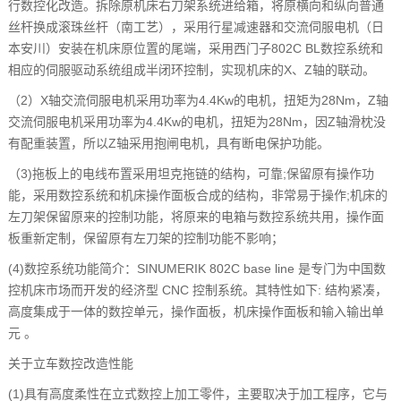
行数控化改造。拆除原机床右刀架系统进给箱，将原横向和纵向普通
丝杆换成滚珠丝杆（南工艺），采用行星减速器和交流伺服电机（日
本安川）安装在机床原位置的尾端，采用西门子802C BL数控系统和
相应的伺服驱动系统组成半闭环控制，实现机床的X、Z轴的联动。
（2）X轴交流伺服电机采用功率为4.4Kw的电机，扭矩为28Nm，Z轴
交流伺服电机采用功率为4.4Kw的电机，扭矩为28Nm，因Z轴滑枕没
有配重装置，所以Z轴采用抱闸电机，具有断电保护功能。
（3)拖板上的电线布置采用坦克拖链的结构，可靠;保留原有操作功
能，采用数控系统和机床操作面板合成的结构，非常易于操作;机床的
左刀架保留原来的控制功能，将原来的电箱与数控系统共用，操作面
板重新定制，保留原有左刀架的控制功能不影响；
(4)数控系统功能简介：SINUMERIK 802C base line 是专门为中国数
控机床市场而开发的经济型 CNC 控制系统。其特性如下: 结构紧凑，
高度集成于一体的数控单元，操作面板，机床操作面板和输入输出单
元 。
关于立车数控改造性能
(1)具有高度柔性在立式数控上加工零件，主要取决于加工程序，它与