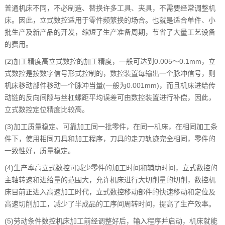
普通机床不同，不必制造、替换许多工具、夹具，不需要经常调整机
床。因此，立式数控适用于零件频繁换的场合。也就是适合单件、小
批生产及新产品的开发，缩短了生产准备周期，节省了大量工艺设备
的费用。
(2)加工精度高立式数控的加工精度，一般可达到0.005～0.1mm，立
式数控是按数字信号形式控制的，数控装置每输出一个脉冲信号，则
机床移动部件移动一个脉冲当量(一般为0.001mm)，而且机床进给传
动链的反向间隙与丝杠螺距平均误差可由数控装置进行补偿，因此，
立式数控定位精度比较高。
(3)加工质量稳定、可靠加工同一批零件，在同一机床，在相同加工条
件下，使用相同刀具和加工程序，刀具的走刀轨迹完全相同，零件的
一致性好，质量稳定。
(4)生产率高立式数控可减少零件的加工时间和辅助时间，立式数控的
主轴转速和进给量的范围大，允许机床进行大切削量的切削，数控机
床目前正进入高速加工时代，立式数控移动部件的快速移动和定位及
高速切削加工，减少了半成品的工序间周转时间，提高了生产效率。
(5)劳动条件数控机床加工前经调整好后，输入程序并启动，机床就能